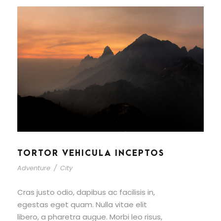
TORTOR VEHICULA INCEPTOS
Adventure
/
City
Cras justo odio, dapibus ac facilisis in,
egestas eget quam. Nulla vitae elit
libero, a pharetra augue. Morbi leo risus,