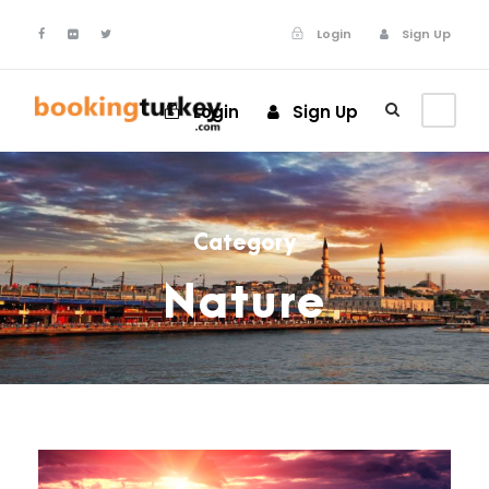
Login
Sign Up
Login
Sign Up
Category
Nature