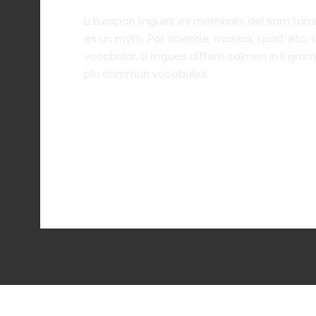
Li Europan lingues es membres del sam famil
es un myth. Por scientie, musica, sport etc, l
vocabular. Li lingues differe solmen in li gram
plu commun vocabules.
Accordion Item 2
Accordion Item 3
Accordion Item 4