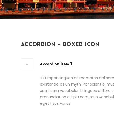
ACCORDION - BOXED ICON
Accordion Item 1
Li Europan lingues es membres del sam 
existentie es un myth. Por scientie, mus
usa li sam vocabular. Li lingues differe 
pronunciation e li plu com mun vocab
eget risus varius.