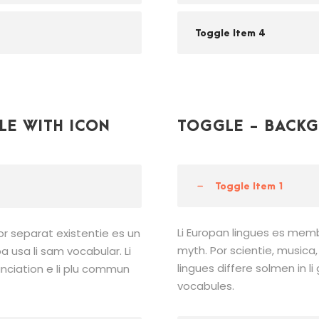
Toggle Item 4
LE WITH ICON
TOGGLE - BACKG
Toggle Item 1
Li Europan lingues es memb
or separat existentie es un
myth. Por scientie, musica, 
pa usa li sam vocabular. Li
lingues differe solmen in l
unciation e li plu commun
vocabules.