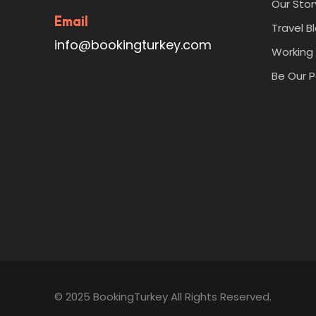
Our Stor
Email
Travel B
info@bookingturkey.com
Working 
Be Our P
© 2025 BookingTurkey All Rights Reserved.