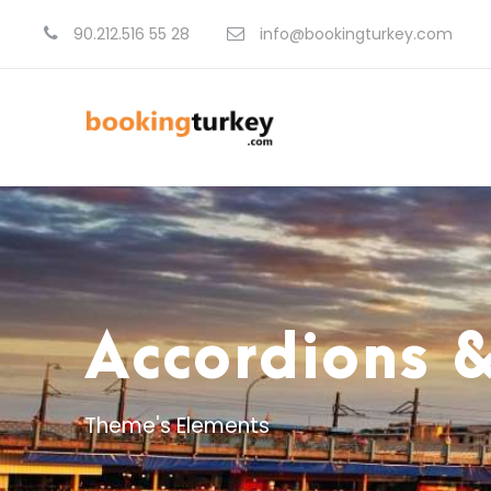
90.212.516 55 28
info@bookingturkey.com
Accordions 
Theme's Elements