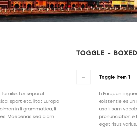
TOGGLE - BOXED
Toggle Item 1
familie. Lor separat
Li Europan lingu
ica, sport etc, litot Europa
existentie es un 
solmen in li grammatica, li
usa li sam vocabu
ules. Maecenas sed diam
pronunciation e
eget risus varius.