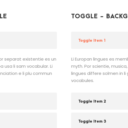
LE
TOGGLE - BACKG
Toggle Item 1
or separat existentie es un
Li Europan lingues es memb
pa usa li sam vocabular. Li
myth. Por scientie, musica, 
unciation e li plu commun
lingues differe solmen in l
vocabules.
Toggle Item 2
Toggle Item 3