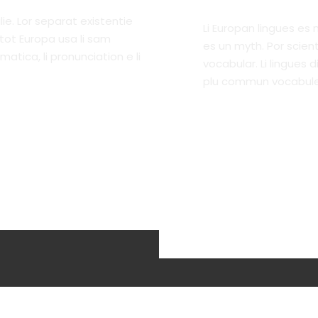
ie. Lor separat existentie
Li Europan lingues es
itot Europa usa li sam
es un myth. Por scient
matica, li pronunciation e li
vocabular. Li lingues d
plu commun vocabule
Toggle Item 2
Toggle Item 3
Toggle Item 4