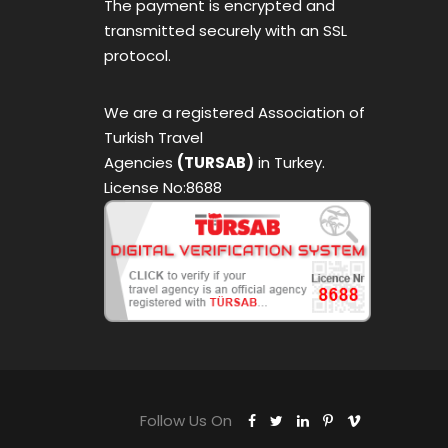
The payment is encrypted and
transmitted securely with an SSL
protocol.
We are a registered Association of
Turkish Travel
Agencies
(TURSAB)
in Turkey.
License No:8688
Follow Us On