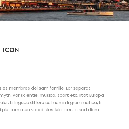
 ICON
es es membres del sam familie. Lor separat
myth. Por scientie, musica, sport etc, litot Europa
lar. Li lingues differe solmen in li grammatica, li
 li plu com mun vocabules. Maecenas sed diam